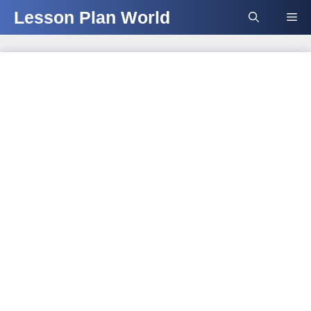
Skip
Lesson Plan World
Me
to
content