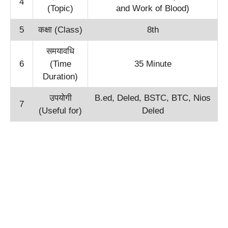
4
(Topic)
and Work of Blood)
5
कक्षा (Class)
8th
समयावधि
6
(Time
35 Minute
Duration)
उपयोगी
B.ed, Deled, BSTC, BTC, Nios
7
(Useful for)
Deled