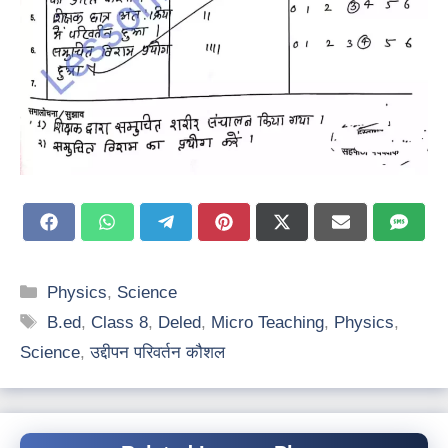
Share
Share
Share
Share
Share
Share
Share
on
on
on
on
on
on
on
Facebook
WhatsApp
Telegram
Pinterest
X
Email
SMS
(Twitter)
Categories
Physics
,
Science
Tags
B.ed
,
Class 8
,
Deled
,
Micro Teaching
,
Physics
,
Science
,
उद्दीपन परिवर्तन कौशल