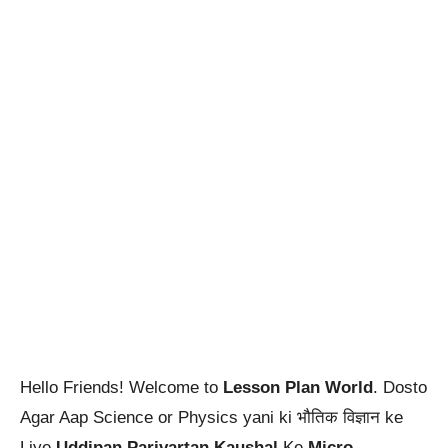
Hello Friends! Welcome to
Lesson Plan World
. Dosto
Agar Aap Science or Physics yani ki भौतिक विज्ञान ke
Liye
Uddipan Parivartan Kaushal
Ke
Micro