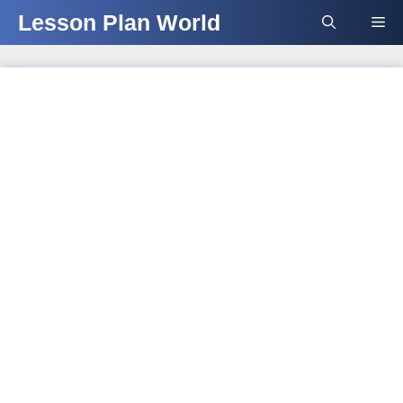
Skip
Lesson Plan World
Me
to
content